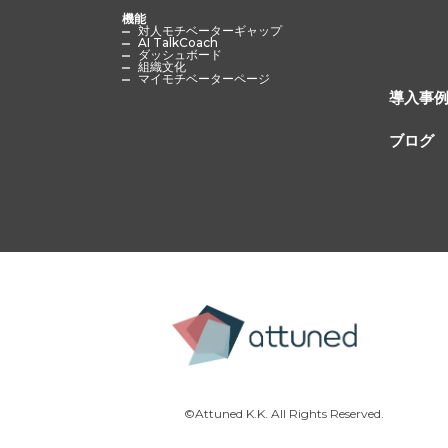
機能
対人モチベーターギャップ
AI TalkCoach
ダッシュボード
組織文化
マイモチベーターページ
導入事
ブログ
©Attuned K.K. All Rights Reserved.