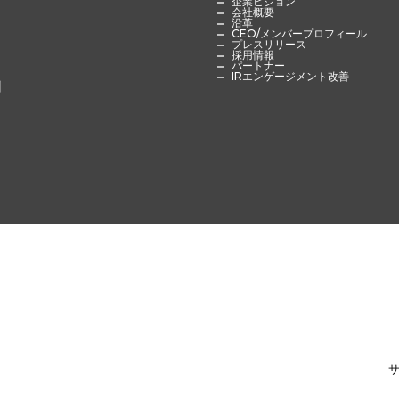
企業ビジョン
会社概要
沿革
CEO/メンバープロフィール
プレスリリース
採用情報
パートナー
IRエンゲージメント改善
例