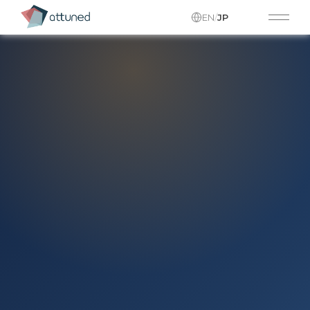
EN
/
JP