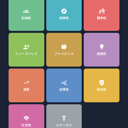
groups
explore
sports_kabaddi
利他性
自律性
競争性
record_voice_over
savings
lightbulb
フィードバック
ファイナンス
創造性
trending_up
query_stats
verified_user
成長
合理性
安全性
handshake
military_tech
社交性
ステータス