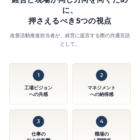
に、
押さえるべき5つの視点
改善活動推進担当者が、経営に提言する際の共通言語
として。
1
2
工場ビジョン
マネジメント
への共感
への納得感
3
4
仕事の
職場の