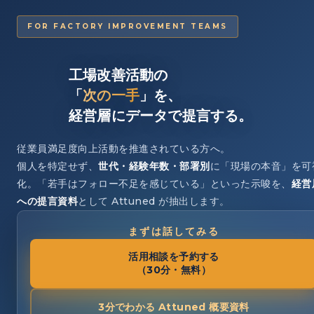
FOR FACTORY IMPROVEMENT TEAMS
工場改善活動の
「
次の一手
」を、
経営層にデータで提言する。
従業員満足度向上活動を推進されている方へ。
個人を特定せず、
世代・経験年数・部署別
に「現場の本音」を可
化。「若手はフォロー不足を感じている」といった示唆を、
経営
への提言資料
として Attuned が抽出します。
まずは話してみる
活用相談を予約する
（30分・無料）
3分でわかる Attuned 概要資料