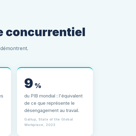
 concurrentiel
e démontrent.
9
%
es
du PIB mondial : l'équivalent
de ce que représente le
désengagement au travail.
Gallup, State of the Global
Workplace, 2023