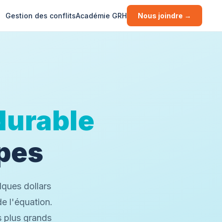
Gestion des conflits
Académie GRH
Nous joindre →
urable
ipes
lques dollars
de l'équation.
s plus grands