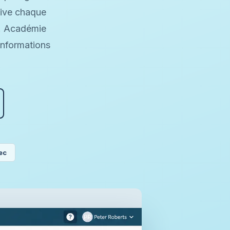
tive chaque
. Académie
informations
ec