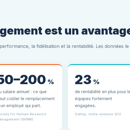
gement est un avantage
performance, la fidélisation et la rentabilité. Les données l
50–200
23
%
%
u salaire annuel : ce que
de rentabilité en plus pour l
eut coûter le remplacement
équipes fortement
'un employé qui part.
engagées.
ociety for Human Resource
Gallup, méta-analyse Q12
anagement (SHRM)