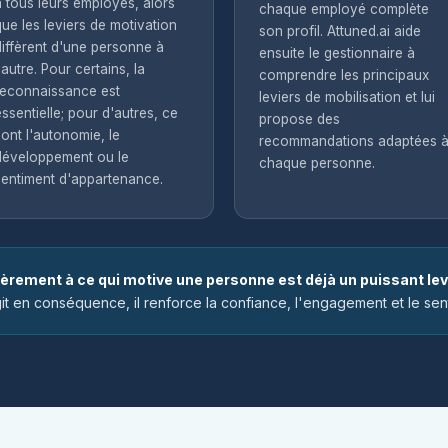
à tous leurs employés, alors
chaque employé complète
que les leviers de motivation
son profil. Attuned.ai aide
diffèrent d'une personne à
ensuite le gestionnaire à
'autre. Pour certains, la
comprendre les principaux
reconnaissance est
leviers de mobilisation et lui
essentielle; pour d'autres, ce
propose des
sont l'autonomie, le
recommandations adaptées 
développement ou le
chaque personne.
sentiment d'appartenance.
cèrement à ce qui motive une personne est déjà un puissant lev
it en conséquence, il renforce la confiance, l'engagement et le se