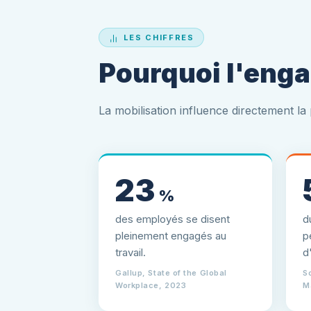
LES CHIFFRES
Pourquoi l'enga
La mobilisation influence directement la 
23
%
des employés se disent
d
pleinement engagés au
p
travail.
d
Gallup, State of the Global
S
Workplace, 2023
M